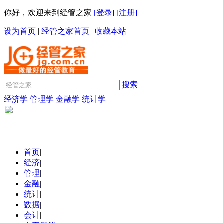
你好，欢迎来到经管之家
[登录]
[注册]
设为首页
|
经管之家首页
|
收藏本站
搜索
经济学
管理学
金融学
统计学
首页
|
经济
|
管理
|
金融
|
统计
|
数据
|
会计
|