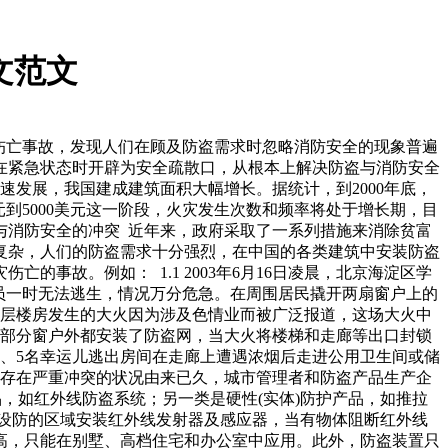
文范文
灾伤亡事故，发现人们在顾及防盗需求时忽略消防安全的现象普遍
在紧急状态时开辟为安全疏散口，从根本上解决防盗与消防安全
发展，我国建成建筑面积大幅增长。据统计，到2000年底，
美元到5000美元这一阶段，火灾发生次数和频率将处于增长期，目
需求与消防安全的冲突 近年来，政府采取了一系列措施来消除贫富
复杂，人们的防盗需求十分强烈，在中国的各类建筑中安装防盗
事故。例如： 1.1 2003年6月16日凌晨，北京海淀区学
人员一时无法逃生，情况万分危急。在周围居民撬开两扇窗户上的
馆1栋4层楼房发生的大火因为涉及色情业而被广泛报道，这场大火中
在大部分窗户外都安装了防盗网，当大火将楼梯和走廊等出口封锁
、5名幸运儿逃出房间在走廊上遭遇浓烟后走进公用卫生间或储
间存在严重冲突的状况由来已久，城市管理者和防盗产品生产企
，如红外线防盗系统；另一类是硬性(实体)防护产品，如推拉
要设防的区域安装红外线发射器及感应器，当有物体阻断红外线
高，只能在别墅、高档住宅和办公室中应用。此外，防盗装置只