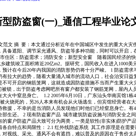
型防盗窗(一)_通信工程毕业论
论文范文 摘 要：本文通过分析近年在中国城区中发生的重大火
，具备遮阳、调节采光通风、防盗等多种功能，同时可以开启，
市住区：防盗需求；消防安全；新型安全窗 随着国民经济的快速
城乡建筑竣工面积将近20亿m2。据研究，国民收入在进入1000
人，预计在今后20年内我国的消防形势仍将十分严峻。 1 防盗
仍有拉大的趋势，随着大量涌入城市的流动人口，社会治安日益
可开启的钢筋笼网，这就造成因防盗措施不当而产生重大火灾伤亡的
大门被锁，出于防盗考虑网吧所有窗户都安装了钢筋笼网，屋内
大火中窒息身亡。 1.2 2005年6月10日，广东汕头华南宾
人是被火烧死的，另26人本来有机会从火场逃生，但宾馆经营者
待救援，不幸的是当消防人员发现他们时他们已经窒息身亡。有4
部生还。 2 现有防盗窗产品 城市建筑防盗设施与消防安全之
的窗户防盗产品大致可分为两类，一类是软性(非实体)防护产品
各自特点和局限性： 2.1 红外线防盗系统 其工作原理是在需
，对视线、采光、通风不会有遮挡，难以普及的原因在于售价太