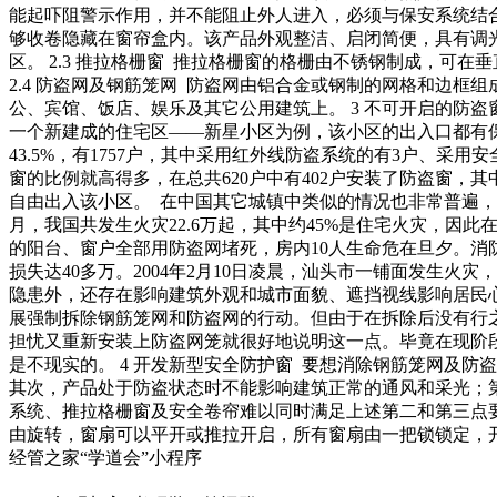
能起吓阻警示作用，并不能阻止外人进入，必须与保安系统结合
够收卷隐藏在窗帘盒内。该产品外观整洁、启闭简便，具有调
区。 2.3 推拉格栅窗 推拉格栅窗的格栅由不锈钢制成，
2.4 防盗网及钢筋笼网 防盗网由铝合金或钢制的网格和边
公、宾馆、饭店、娱乐及其它公用建筑上。 3 不可开启的防
一个新建成的住宅区——新星小区为例，该小区的出入口都有保
43.5%，有1757户，其中采用红外线防盗系统的有3户、采
窗的比例就高得多，在总共620户中有402户安装了防盗窗，其
自由出入该小区。 在中国其它城镇中类似的情况也非常普遍，
月，我国共发生火灾22.6万起，其中约45%是住宅火灾，因
的阳台、窗户全部用防盗网堵死，房内10人生命危在旦夕。消
损失达40多万。2004年2月10日凌晨，汕头市一铺面发生
隐患外，还存在影响建筑外观和城市面貌、遮挡视线影响居民
展强制拆除钢筋笼网和防盗网的行动。但由于在拆除后没有行
担忧又重新安装上防盗网笼就很好地说明这一点。毕竟在现阶
是不现实的。 4 开发新型安全防护窗 要想消除钢筋笼网及
其次，产品处于防盗状态时不能影响建筑正常的通风和采光；
系统、推拉格栅窗及安全卷帘难以同时满足上述第二和第三点
由旋转，窗扇可以平开或推拉开启，所有窗扇由一把锁锁定，
经管之家“学道会”小程序