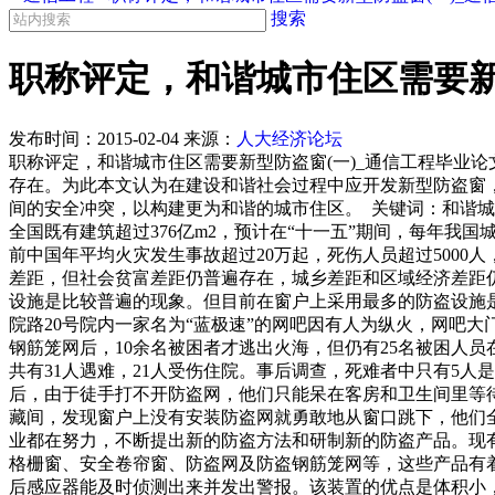
搜索
职称评定，和谐城市住区需要新
发布时间：
2015-02-04
来源：
人大经济论坛
职称评定，和谐城市住区需要新型防盗窗(一)_通信工程毕业
存在。为此本文认为在建设和谐社会过程中应开发新型防盗窗
间的安全冲突，以构建更为和谐的城市住区。 关键词：和谐城
全国既有建筑超过376亿m2，预计在“十一五”期间，每年我国
前中国年平均火灾发生事故超过20万起，死伤人员超过5000
差距，但社会贫富差距仍普遍存在，城乡差距和区域经济差距
设施是比较普遍的现象。但目前在窗户上采用最多的防盗设施是不
院路20号院内一家名为“蓝极速”的网吧因有人为纵火，网吧
钢筋笼网后，10余名被困者才逃出火海，但仍有25名被困人员在
共有31人遇难，21人受伤住院。事后调查，死难者中只有5
后，由于徒手打不开防盗网，他们只能呆在客房和卫生间里等
藏间，发现窗户上没有安装防盗网就勇敢地从窗口跳下，他们全
业都在努力，不断提出新的防盗方法和研制新的防盗产品。现有
格栅窗、安全卷帘窗、防盗网及防盗钢筋笼网等，这些产品有着
后感应器能及时侦测出来并发出警报。该装置的优点是体积小