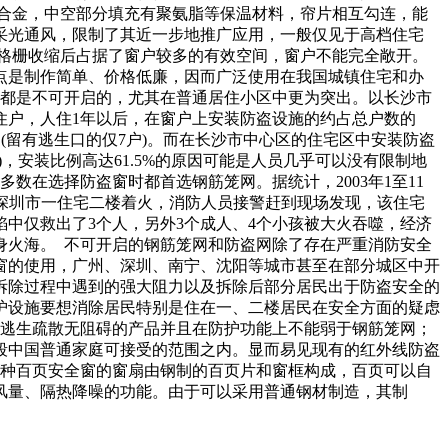
铝合金，中空部分填充有聚氨脂等保温材料，帘片相互勾连，能
采光通风，限制了其近一步地推广应用，一般仅见于高档住宅
是格栅收缩后占据了窗户较多的有效空间，窗户不能完全敞开。
特点是制作简单、价格低廉，因而广泛使用在我国城镇住宅和办
品都是不可开启的，尤其在普通居住小区中更为突出。以长沙市
户住户，人住1年以后，在窗户上安装防盗设施的约占总户数的
笼网(留有逃生口的仅7户)。而在长沙市中心区的住宅区中安装防盗
)，安装比例高达61.5%的原因可能是人员几乎可以没有限制地
在选择防盗窗时都首选钢筋笼网。据统计，2003年1至11
晨，深圳市一住宅二楼着火，消防人员接警赶到现场发现，该住宅
中仅救出了3个人，另外3个成人、4个小孩被大火吞噬，经济
葬身火海。 不可开启的钢筋笼网和防盗网除了存在严重消防安全
窗的使用，广州、深圳、南宁、沈阳等城市甚至在部分城区中开
拆除过程中遇到的强大阻力以及拆除后部分居民出于防盗安全的
护设施要想消除居民特别是住在一、二楼居民在安全方面的疑虑
对逃生疏散无阻碍的产品并且在防护功能上不能弱于钢筋笼网；
段中国普通家庭可接受的范围之内。显而易见现有的红外线防盗
这种百页安全窗的窗扇由钢制的百页片和窗框构成，百页可以自
风量、隔热降噪的功能。由于可以采用普通钢材制造，其制