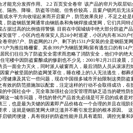
才能充分发挥作用。 2.2 百页安全卷帘 该产品的帘片为双层
光、隔热、降噪、防盗等功能。但售价较高，且窗户锁闭后无法
可在垂直或水平方向收缩起来而开启窗户，防范效果良好，不足之处
框组成，防盗钢筋笼网通常由钢筋条和角钢焊接成笼网，它们共同
盗窗占据过高的比例值得警惕 目前在中国城镇中绝大部分防盗产
安值守，小区内也有保安人员24小时巡逻，小区内共有3620
用安全卷帘的7户、防盗网的21户、剩下的1531户安装的全是钢筋
中3户为推拉格栅窗、其余399户为钢筋笼网(留有逃生口的有14户
居民们往往为了防盗安全需求而忽略了消防安全，他们中的绝大多数
此在住宅楼中因防盗窗酿成的惨剧也不少见：2001年2月21日凌
防员一面全力灭火，同时派人破窗而入，最后消防人员从滚滚烈焰
火灾，因窗户被坚固的防盗网笼罩住，睡在楼上的5人无法逃生，都
心理健康及其它一些问题，现在中国很多城市开始限制这类防盗
之有效的防范措施加以配套，注定这样的行动不会取得成功，在
段的中国社会中，完全靠加强社会治安管理而缺乏适当的硬性防
防盗网这一城市问题，寻找的替代产品首先必须是可开启的或者是
第三，也是最为关键的因素即产品价格在一个合理的并且在现阶
要求，这就是钢筋笼网大肆泛滥并不断引发悲剧的根本原因。 
开启锁闭便捷，具有很好的防盗性能并且具有遮阳、调控光量和