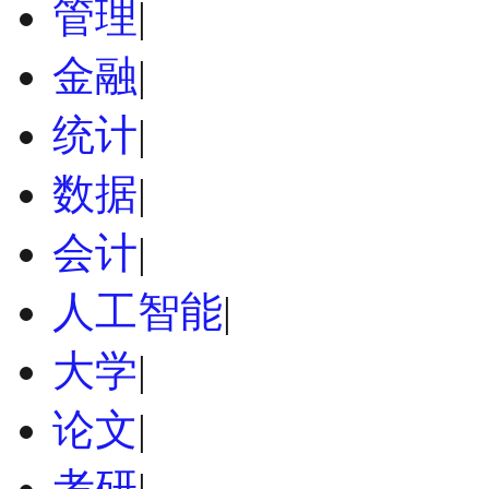
管理
|
金融
|
统计
|
数据
|
会计
|
人工智能
|
大学
|
论文
|
考研
|