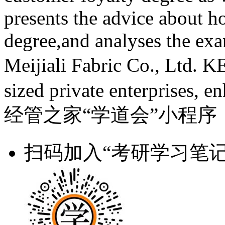
presents the advice about 
degree,and analyses the e
Meijiali Fabric Co., Lt
sized private enterprises, e
经管之家“学道会”小程序
扫码加入“考研学习笔记