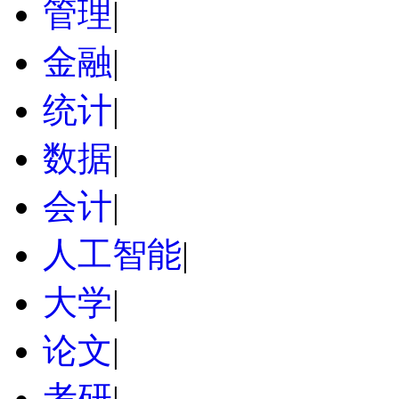
管理
|
金融
|
统计
|
数据
|
会计
|
人工智能
|
大学
|
论文
|
考研
|