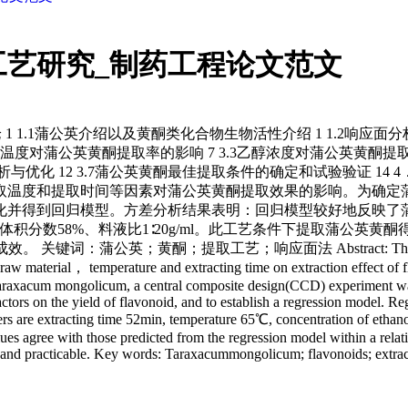
艺研究_制药工程论文范文
绪论 1 1.1蒲公英介绍以及黄酮类化合物生物活性介绍 1 1.2响应面分析法
提取温度对蒲公英黄酮提取率的影响 7 3.3乙醇浓度对蒲公英黄酮提取率
优化 12 3.7蒲公英黄酮最佳提取条件的确定和试验验证 14 4．
取温度和提取时间等因素对蒲公英黄酮提取效果的影响。为确定
化并得到回归模型。方差分析结果表明：回归模型较好地反映了
体积分数58%、料液比1∶20g/ml。此工艺条件下提取蒲公英黄
；提取工艺；响应面法 Abstract: The ethanol extraction 
t to raw material， temperature and extracting time on extraction effec
om Taraxacum mongolicum, a central composite design(CCD) experiment
actors on the yield of flavonoid, and to establish a regression model. R
ers are extracting time 52min, temperature 65℃, concentration of ethano
ues agree with those predicted from the regression model within a relati
able and practicable. Key words: Taraxacummongolicum; flavonoids; extr