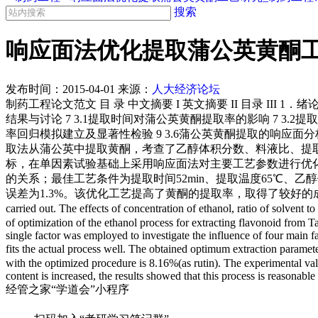
搜索
响应面法优化提取蒲公英黄酮工
发布时间：
2015-04-01
来源：
人大经济论坛
制药工程论文范文 目 录 中文摘要 I 英文摘要 II 目录 III 1．
结果与讨论 7 3.1提取时间对蒲公英黄酮提取率的影响 7 3.2
率回归模拟建立及显著性检验 9 3.6蒲公英黄酮提取的响应面分析与
取法从蒲公英中提取黄酮，考查了乙醇体积分数、料液比、提
标，在单因素试验基础上采用响应面法对主要工艺参数进行优
的关系；最佳工艺条件为提取时间52min、提取温度65℃、乙醇
误差为1.3%。该优化工艺提高了黄酮的提取率，取得了较好的成效。 关键词：蒲公英；黄酮
carried out. The effects of concentration of ethanol, ratio of solven
of optimization of the ethanol process for extracting flavonoid fr
single factor was employed to investigate the influence of four main f
fits the actual process well. The obtained optimum extraction paramet
with the optimized procedure is 8.16%(as rutin). The experimental val
content is increased, the results showed that this process is reason
经管之家“学道会”小程序