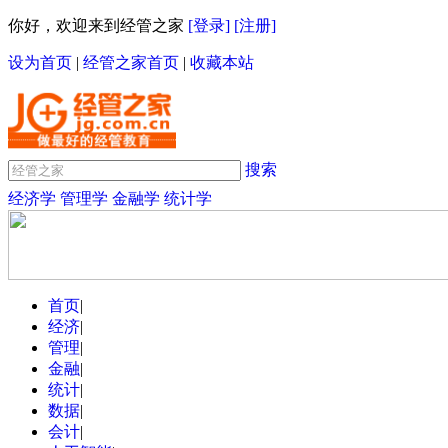
你好，欢迎来到经管之家
[登录]
[注册]
设为首页
|
经管之家首页
|
收藏本站
搜索
经济学
管理学
金融学
统计学
首页
|
经济
|
管理
|
金融
|
统计
|
数据
|
会计
|