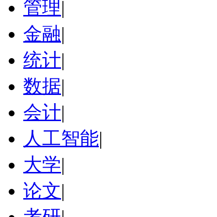
管理
|
金融
|
统计
|
数据
|
会计
|
人工智能
|
大学
|
论文
|
考研
|