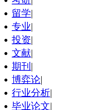
留学
|
专业
|
投资
|
文献
|
期刊
|
博弈论
|
行业分析
|
毕业论文
|