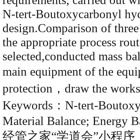
N-tert-Boutoxycarbonyl hyd
design.Comparison of three
the appropriate process rout
selected,conducted mass bal
main equipment of the equ
protection，draw the works
Keywords：N-tert-Boutoxyc
Material Balance; Energy B
经管之家“学道会”小程序