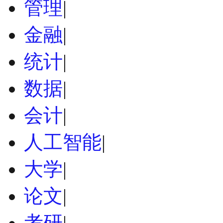
管理
|
金融
|
统计
|
数据
|
会计
|
人工智能
|
大学
|
论文
|
考研
|