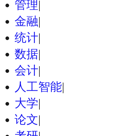
管理
|
金融
|
统计
|
数据
|
会计
|
人工智能
|
大学
|
论文
|
考研
|