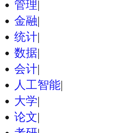
管理
|
金融
|
统计
|
数据
|
会计
|
人工智能
|
大学
|
论文
|
考研
|