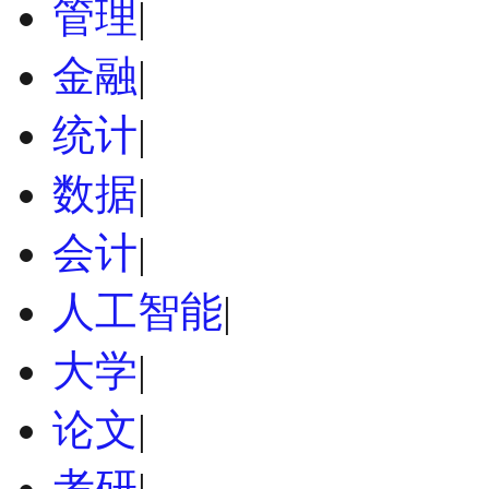
管理
|
金融
|
统计
|
数据
|
会计
|
人工智能
|
大学
|
论文
|
考研
|