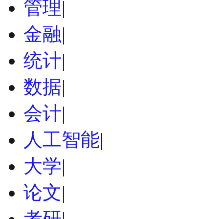
管理
|
金融
|
统计
|
数据
|
会计
|
人工智能
|
大学
|
论文
|
考研
|