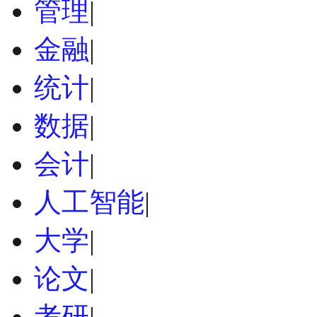
管理
|
金融
|
统计
|
数据
|
会计
|
人工智能
|
大学
|
论文
|
考研
|