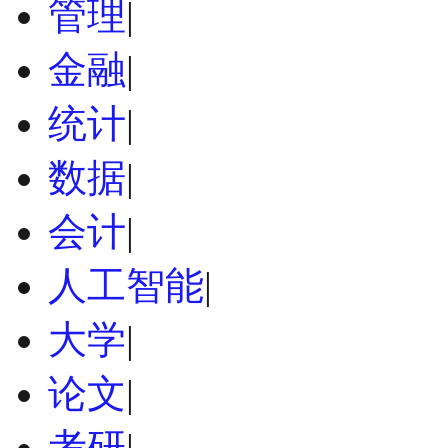
管理
|
金融
|
统计
|
数据
|
会计
|
人工智能
|
大学
|
论文
|
考研
|