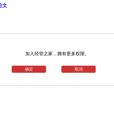
论文
位吗？
长期问题
加入经管之家，拥有更多权限。
确定
取消