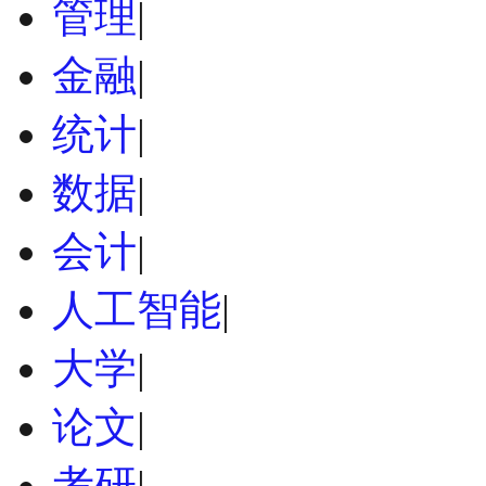
管理
|
金融
|
统计
|
数据
|
会计
|
人工智能
|
大学
|
论文
|
考研
|