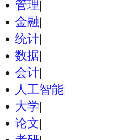
管理
|
金融
|
统计
|
数据
|
会计
|
人工智能
|
大学
|
论文
|
考研
|