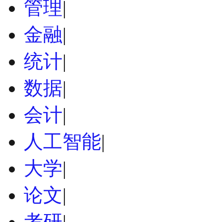
管理
|
金融
|
统计
|
数据
|
会计
|
人工智能
|
大学
|
论文
|
考研
|