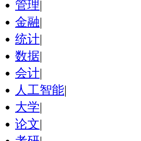
管理
|
金融
|
统计
|
数据
|
会计
|
人工智能
|
大学
|
论文
|
考研
|