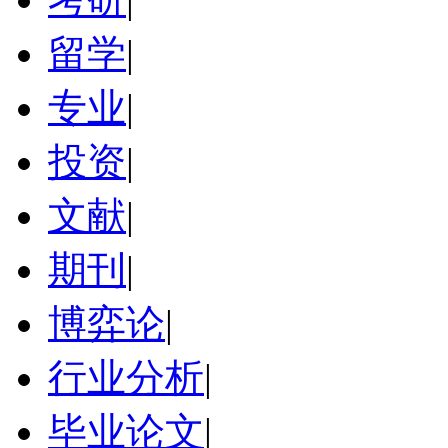
留学
|
专业
|
投资
|
文献
|
期刊
|
博弈论
|
行业分析
|
毕业论文
|