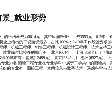
景_就业形势
业生的平均薪资为5014元，其中应届毕业生工资3553元，0-2年工资42
业，招聘企业给出的工资面议最多，占比100%；8-10年工作经验要
程师、机械工程师、销售工程师、机械设计工程师、技术支持工程师
较多的城市有：北京[664个]、上海[358个]、广州[296个]、武
高的城市有：盐城[12499元]、北京[6545元]、惠州[6527元]、上海[
024元]等。 同类专业排名 测绘工程专业在专业学科中属于工学类中的
比较好的专业有：测绘工程，空间信息与数字技术，遥感科学与