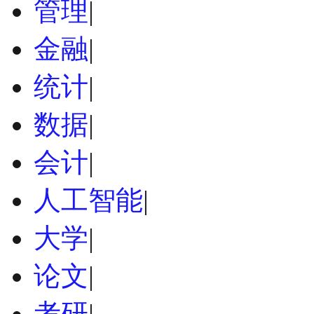
管理
|
金融
|
统计
|
数据
|
会计
|
人工智能
|
大学
|
论文
|
考研
|