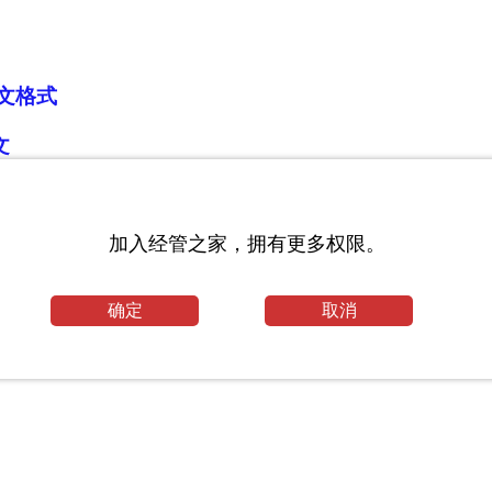
文格式
文
论文范文
专业
加入经管之家，拥有更多权限。
确定
取消