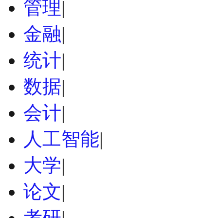
管理
|
金融
|
统计
|
数据
|
会计
|
人工智能
|
大学
|
论文
|
考研
|