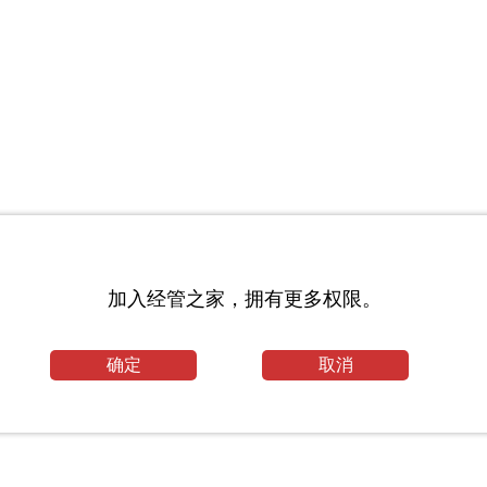
加入经管之家，拥有更多权限。
录及考试科目_大连理工大学考研网
商务论文
确定
取消