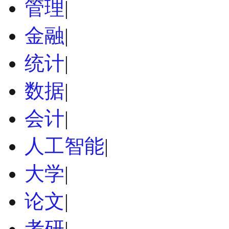
管理
|
金融
|
统计
|
数据
|
会计
|
人工智能
|
大学
|
论文
|
考研
|