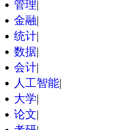
管理
|
金融
|
统计
|
数据
|
会计
|
人工智能
|
大学
|
论文
|
考研
|