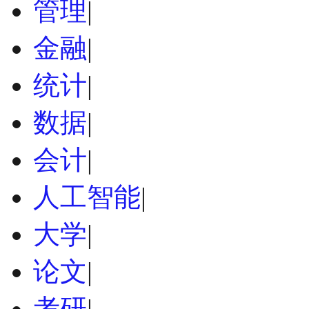
管理
|
金融
|
统计
|
数据
|
会计
|
人工智能
|
大学
|
论文
|
考研
|