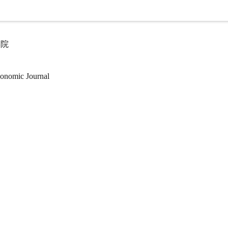
学院
mic Journal