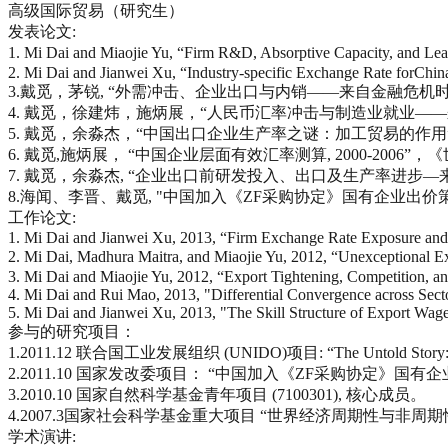
高级国际贸易（研究生）
发表论文:
1. Mi Dai and Miaojie Yu, “Firm R&D, Absorptive Capacity, and L
2. Mi Dai and Jianwei Xu, “Industry-specific Exchange Rate forChi
3.戴觅，茅锐, “外需冲击、企业出口与内销——来自金融危机
4. 戴觅，徐建炜，施炳展，“人民币汇率冲击与制造业就业——
5. 戴觅，余淼杰，“中国出口企业生产率之谜：加工贸易的作用”，《经
6. 戴觅,施炳展， “中国企业层面有效汇率测算, 2000-2006”，
7. 戴觅，余淼杰, “企业出口前研发投入、出口及生产率进步—来自中
8.海闻、李晋、戴觅, "中国加入《ZF采购协定》国有企业出价策略
工作论文:
1. Mi Dai and Jianwei Xu, 2013, “Firm Exchange Rate Exposure and 
2. Mi Dai, Madhura Maitra, and Miaojie Yu, 2012, “Unexcep
3. Mi Dai and Miaojie Yu, 2012, “Export Tightening, Competition, 
4. Mi Dai and Rui Mao, 2013, "Differential Convergence across Secto
5. Mi Dai and Jianwei Xu, 2013, "The Skill Structure of Export W
参与的研究项目：
1.2011.12 联合国工业发展组织 (UNIDO)项目: “The Untold Story: Str
2.2011.10 国家发改委项目： “中国加入《ZF采购协定》国有
3.2010.10 国家自然科学基金青年项目 (7100301), 核心成员。
4.2007.3国家社会科学基金重大项目 “世界经济周期性与非周期
学术演讲: