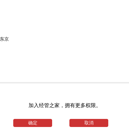
，东京
加入经管之家，拥有更多权限。
A学术讨论会
济学暑期班, 北京大学
确定
取消
学