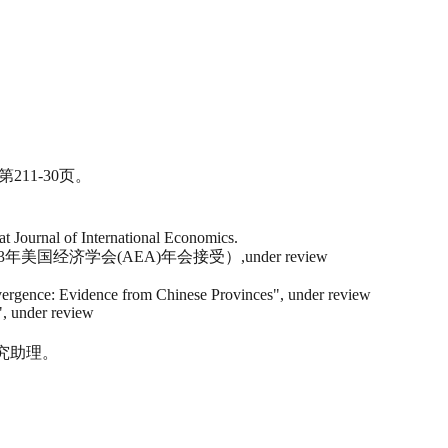
211-30页。
 Journal of International Economics.
g Trade”（被2013年美国经济学会(AEA)年会接受）,under review
nvergence: Evidence from Chinese Provinces", under review
, under review
S”，研究助理。