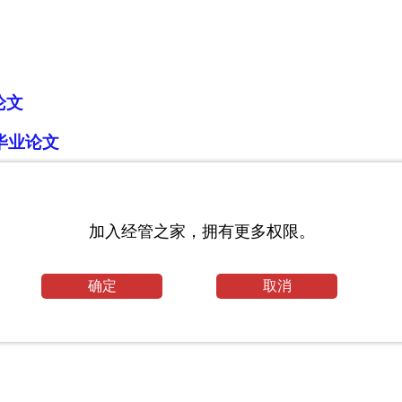
论文
毕业论文
务和举措_交通工程论文
学论文
加入经管之家，拥有更多权限。
程毕业论文范文
确定
取消