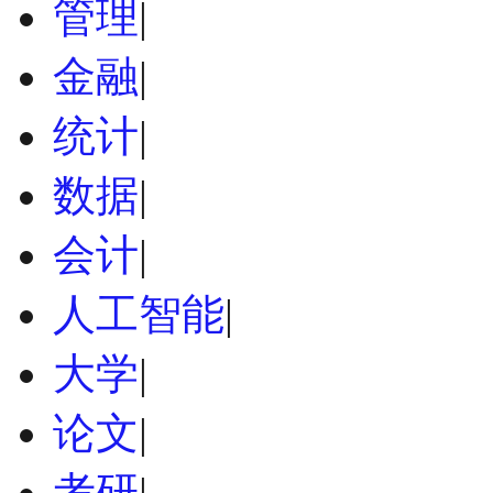
管理
|
金融
|
统计
|
数据
|
会计
|
人工智能
|
大学
|
论文
|
考研
|