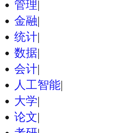
管理
|
金融
|
统计
|
数据
|
会计
|
人工智能
|
大学
|
论文
|
考研
|