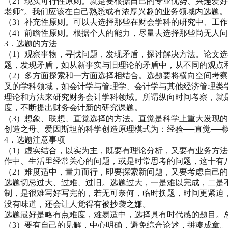
（2）现实可行性原则。就是要根据自己的专业优势、兴趣爱
老师”。我们应该在自己熟悉或有浓厚兴趣的业务领域内选题。
（3）补充性原则。可以去选择那些在财会学科的研究中、工
（4）前瞻性原则。根据个人的能力，尽量去选择那些尚无人
3．选题的方法
（1）观察事物，寻找问题，发现矛盾，探讨解决方法。论文
题，发现矛盾，如从新事实与旧理论的矛盾中，从不同的观点
（2）多方面探索和一方面选择相结合。选题要将横向空间考
叉的学科领域，如会计学与管理学、会计学与其他经济管理类
理论和方法来研究财务会计学科领域。所谓纵向时间考察，就
度，不断提出财务会计新的研究课题。
（3）想象、联想、直觉选择的方法。直觉是科学上重大发现
创造之母。爱因斯坦的科学创造原理模式为：经验──直觉──概
4．选题注意事项
（1）虚实结合，以实为主，既要有理论分析，又要有业务方
作中、生活里经常关心的问题，或是时常思考的问题，这十有
（2）难度适中，量力而行，即要探索新问题，又要考虑自己
选题切忌过大、过难、过旧。选题过大，一是难以完成，二是
制，是很难写好写完的，若无可奈何，临时换题，时间更紧迫
没有味道，还会让人觉得有被抄袭之嫌。
选题最好是略有点难度，难易适中，选择具有时代感的题目。
（3）要有自己的见解，中心明确，避免综合论述，拼凑成章。