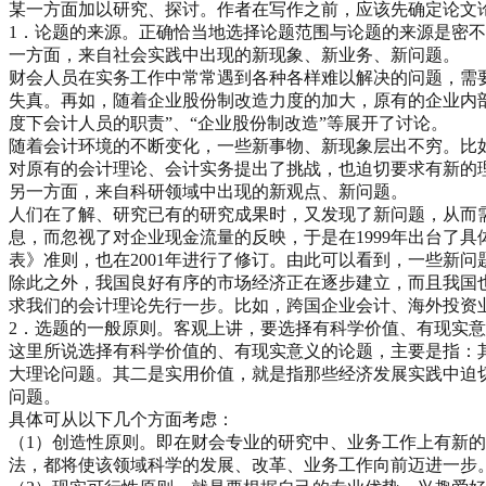
某一方面加以研究、探讨。作者在写作之前，应该先确定论文
1．论题的来源。正确恰当地选择论题范围与论题的来源是密
一方面，来自社会实践中出现的新现象、新业务、新问题。
财会人员在实务工作中常常遇到各种各样难以解决的问题，需
失真。再如，随着企业股份制改造力度的加大，原有的企业内部
度下会计人员的职责”、“企业股份制改造”等展开了讨论。
随着会计环境的不断变化，一些新事物、新现象层出不穷。比
对原有的会计理论、会计实务提出了挑战，也迫切要求有新的
另一方面，来自科研领域中出现的新观点、新问题。
人们在了解、研究已有的研究成果时，又发现了新问题，从而
息，而忽视了对企业现金流量的反映，于是在1999年出台了
表》准则，也在2001年进行了修订。由此可以看到，一些新
除此之外，我国良好有序的市场经济正在逐步建立，而且我国
求我们的会计理论先行一步。比如，跨国企业会计、海外投资
2．选题的一般原则。客观上讲，要选择有科学价值、有现实
这里所说选择有科学价值的、有现实意义的论题，主要是指：
大理论问题。其二是实用价值，就是指那些经济发展实践中迫
问题。
具体可从以下几个方面考虑：
（1）创造性原则。即在财会专业的研究中、业务工作上有新
法，都将使该领域科学的发展、改革、业务工作向前迈进一步