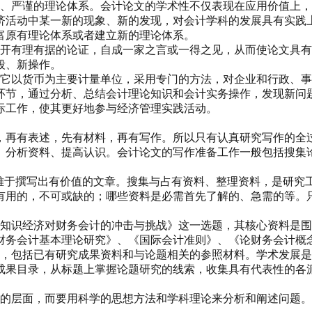
统、严谨的理论体系。会计论文的学术性不仅表现在应用价值上
济活动中某一新的现象、新的发现，对会计学科的发展具有实践
富原有理论体系或者建立新的理论体系。
展开有理有据的论证，自成一家之言或一得之见，从而使论文具
段、新操作。
，它以货币为主要计量单位，采用专门的方法，对企业和行政、
环节，通过分析、总结会计理论知识和会计实务操作，发现新问
际工作，使其更好地参与经济管理实践活动。
，再有表述，先有材料，再有写作。所以只有认真研究写作的全
、分析资料、提高认识。会计论文的写作准备工作一般包括搜集
，难于撰写出有价值的文章。搜集与占有资料、整理资料，是研究
有用的，不可或缺的；哪些资料是必需首先了解的、急需的等。
知识经济对财务会计的冲击与挑战》这一选题，其核心资料是围
财务会计基本理论研究》、《国际会计准则》、《论财务会计概念
料，包括已有研究成果资料和与论题相关的参照材料。学术发展
成果目录，从标题上掌握论题研究的线索，收集具有代表性的各
事的层面，而要用科学的思想方法和学科理论来分析和阐述问题