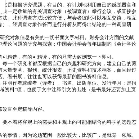
，它是根据研究课题，有目的、有计划地利用自己的感觉器官和
召集一定数量的有关调查对象（被调查者）举行会议，或直接参
方法。此种调查方法比较方便，与会者彼此可以相互交谈，相互
卷），经调查对象作答而进行分析从而得出结论的一种调查研
题研究对象信息有关的一切书面文字材料。财务会计方面的文献
中理论问题的研究与探索；中国会计学会每年编制的《会计学论
的可精选，有的可精读，有的只需大致浏览一下即可。
。每一个研究者都应根据自己的兴趣和研究方向，建立自己的藏
有大量专著、报刊、统计报表、历史资料和技术档案，而且经过
店、看书展，往往也可以获得最新的图书资料信息。
，注明作者或编者（译者）、书名、出版单位、发行年月；是报
考资料”项，也便于文中注释引文的出处（是书最好还要加上页
修改直至定稿等内容。
。要本着将客观上的需要和主观上的可能相结合的科学的选题态
杂的事情，因为论题范围一般比较大，比较广，是就某一领域、