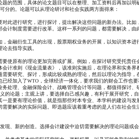
论题的范围，具体的论文题目可以在整理、加工资料后再加以明
不可分的。论题可以从理论研讨和社会实践两方面得来：
要对此进行研究，进行探讨，提出解决这些问题的新办法。比如
会计制度需要进行改革。这样一系列的问题，都需要解决，由此围
如，金融衍生工具的出现，股票期权业务的开展，以知识资本进
理论去指导实践。
需要使原有的理论更加完善或扩展。例如，在探讨研究受托责任
具体会计准则《现金流量表》，该准则实施后，在理论界和实务
问题需要研究、探讨，形成比较成熟的理论，然后以理论为指导，
也已经加入了WTO，全球经济一体化，要求我们的财会工作也
业务处理、金融保险会计、战略管理会计等问题，都值得探讨、
意义的论题；主观上讲，要选择自己感兴趣，有利于展开研究，
其一是要有理论价值，就是指那些对本专业、本学科的建设与发
切需要解决的实际问题。即选题应该着重考虑的是人们在社会生
的发现、新的创造。选择会计建设中迫切需要解决的理论问题或
。