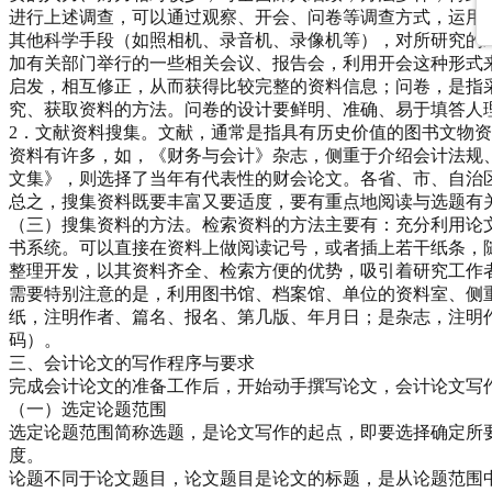
进行上述调查，可以通过观察、开会、问卷等调查方式，运用
其他科学手段（如照相机、录音机、录像机等），对所研究的
加有关部门举行的一些相关会议、报告会，利用开会这种形式
启发，相互修正，从而获得比较完整的资料信息；问卷，是指
究、获取资料的方法。问卷的设计要鲜明、准确、易于填答人
2．文献资料搜集。文献，通常是指具有历史价值的图书文物
资料有许多，如，《财务与会计》杂志，侧重于介绍会计法规
文集》，则选择了当年有代表性的财会论文。各省、市、自治
总之，搜集资料既要丰富又要适度，要有重点地阅读与选题有
（三）搜集资料的方法。检索资料的方法主要有：充分利用论
书系统。可以直接在资料上做阅读记号，或者插上若干纸条，
整理开发，以其资料齐全、检索方便的优势，吸引着研究工作
需要特别注意的是，利用图书馆、档案馆、单位的资料室、侧
纸，注明作者、篇名、报名、第几版、年月日；是杂志，注明
码）。
三、会计论文的写作程序与要求
完成会计论文的准备工作后，开始动手撰写论文，会计论文写
（一）选定论题范围
选定论题范围简称选题，是论文写作的起点，即要选择确定所
度。
论题不同于论文题目，论文题目是论文的标题，是从论题范围