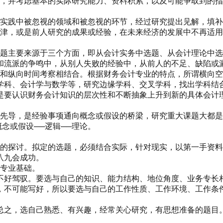
好，并考虑基本的实际研究能力、资料积累，以及可能争取到的指
作实践中被忽视的领域和被忽视的环节，经过研究提出见解，填
问津，或是前人研究的成果或经验，在未来经济的发展中不再适
选题主要来源于三个方面，即从会计实务中选题、从会计理论中
和流派的争鸣中，从别人失败的经验中，从前人的不足、缺陷或
察和纵向时间考察相结合。根据财务会计专业的特点，所谓横向
学科、会计学与数学等，研究边缘学科、交叉学科，找出学科结
是要认识财务会计知识的层次性和不断抽象上升到新的具体会计
的先导，是经验事项通向概念或假设的桥梁，研究重大课题大都
念或假设──逻辑──理论。
法的探讨。拟定的选题，必须结合实际，针对现实，以第一手资
八九会成功。
的专业基础。
不好驾驭。要选与自己的知识、能力结构、地位角度、业务专长
，不可能写好，所以要选与自己的工作性质、工作环境、工作条
总之，选自己熟悉、有兴趣，经常关心研究，有思想准备的题目