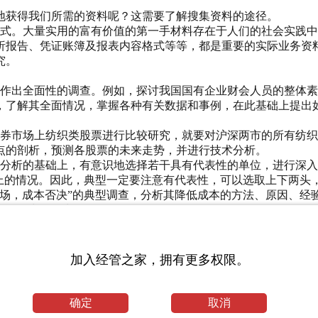
地获得我们所需的资料呢？这需要了解搜集资料的途径。
方式。大量实用的富有价值的第一手材料存在于人们的社会实践
析报告、凭证账簿及报表内容格式等等，都是重要的实际业务资
究。
，作出全面性的调查。例如，探讨我国国有企业财会人员的整体
，了解其全面情况，掌握各种有关数据和事例，在此基础上提出
证券市场上纺织类股票进行比较研究，就要对沪深两市的所有纺
点的剖析，预测各股票的未来走势，并进行技术分析。
面分析的基础上，有意识地选择若干具有代表性的单位，进行深
面上的情况。因此，典型一定要注意有代表性，可以选取上下两头
市场，成本否决”的典型调查，分析其降低成本的方法、原因、经
间、人力、物力。
的现象的全部个体单位中，按随机原则抽取部分个体单位作为样
股票进行比较研究，由于纺织类股票家数较多，要想对所有股票
一两家有代表性的股票进行分析比较。
加入经管之家，拥有更多权限。
重点单位进行调查，以求对总体状况有一个大致的了解。所谓重
查研究的方法。它与典型调查有许多共同特征，是一种定性研究
确定
取消
的资料十分丰富、生动、细致，是其他方法不能比拟的。