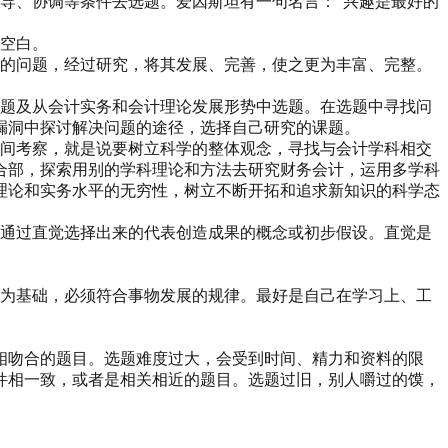
导、协调等条件去选题。爱因斯坦有一句名言：“兴趣是最好的
补空白。
用的问题，经过研究，将其发展、完善，使之更为丰富、完整。
选题及从会计实务和会计理论发展形势中选题。在选题中寻找问
漏洞中探讨解决问题的途径，选择自己研究的课题。
空间考察，就是说要树立科学的整体观念，寻找与会计学科相交
合部，探索用别的学科理论和方法去研究财务会计，运用多学科
理论和实务水平的无穷性，树立不断开拓和追求新知识的科学态
是通过直觉选择出来的代表创造成果的概念或初步假设。直觉是
料为基础，必须符合事物发展的规律。最好是自己在学习上、工
相吻合的题目。选题难度过大，会受到时间、精力和资料的限
件相一致，或者是相关相近的题目。选题过旧，别人嚼过的馍，
。