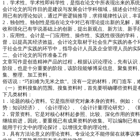
1．学术性。学术性即科学性，是指在论文中所表现出来的系
会计论文的写作目的是建设与发展会计学科领域，描述会计经
用已有的理论知识，通过严密逻辑推导，求得规律性认识，丰
2．独创性。独创性是指在论文中对已有理论提出新的见解，
收和强化已有学说基础上的创新，提出新观点、新方法、新手
3．应用性。会计是一门应用性、操作性、实践性很强的学科
督，以提高其经济效益。会计论文取材于社会生产实践的各个
于社会生产实践的环节中，指导会计人员及企业管理人员的实
二、会计论文的写作准备工作
文章写作是创造精神产品的过程，根据认识论理论，先有认识
阶段，也是十分重要的阶段，该阶段能够博采信息、聚集资料
集、整理、加工资料 。
俗话说：“巧妇难为无米之炊”。没有一定的材料，闭门造车
（一）资料搜集的范围。搜集资料时，首先要明确哪些资料是
下几类材料：
1．论题的核心资料。它是指所研究对象本身的资料。例如：《
势：知识经济》、《会计理论》、《会计计量理论研究》、《
2．背景资料。它是对核心材料起参照、比较、深化作用的资
继续前进，因此，要重视已有成果资料的收集。可以编制已有
能用于行文中的理论探讨，以增强文章的理论性。
3．具有方法论意义的理论资料。专业论文不能停留在就事议