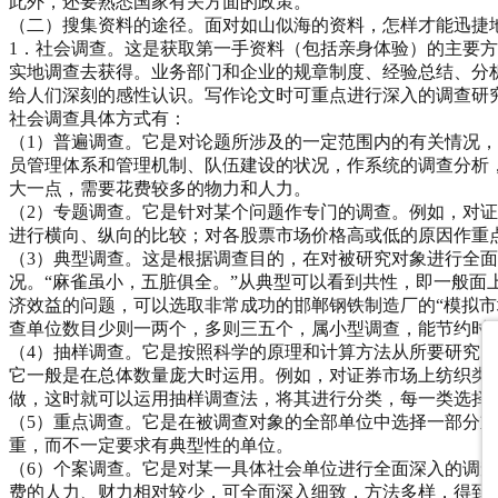
此外，还要熟悉国家有关方面的政策。
（二）搜集资料的途径。面对如山似海的资料，怎样才能迅捷
1．社会调查。这是获取第一手资料（包括亲身体验）的主要
实地调查去获得。业务部门和企业的规章制度、经验总结、分
给人们深刻的感性认识。写作论文时可重点进行深入的调查研
社会调查具体方式有：
（1）普遍调查。它是对论题所涉及的一定范围内的有关情况
员管理体系和管理机制、队伍建设的状况，作系统的调查分析
大一点，需要花费较多的物力和人力。
（2）专题调查。它是针对某个问题作专门的调查。例如，对
进行横向、纵向的比较；对各股票市场价格高或低的原因作重
（3）典型调查。这是根据调查目的，在对被研究对象进行全
况。“麻雀虽小，五脏俱全。”从典型可以看到共性，即一般
济效益的问题，可以选取非常成功的邯郸钢铁制造厂的“模拟
查单位数目少则一两个，多则三五个，属小型调查，能节约时
（4）抽样调查。它是按照科学的原理和计算方法从所要研究
它一般是在总体数量庞大时运用。例如，对证券市场上纺织类
做，这时就可以运用抽样调查法，将其进行分类，每一类选择
（5）重点调查。它是在被调查对象的全部单位中选择一部分
重，而不一定要求有典型性的单位。
（6）个案调查。它是对某一具体社会单位进行全面深入的调
费的人力、财力相对较少，可全面深入细致，方法多样，得到