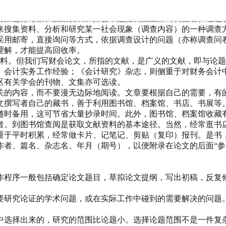
现代科学技术手段进行。其中，观察是获取信息的最基本的方法
对象进行考察、搜集资料。开会，是指调查主体（调查者）通过
来搜集资料、分析和研究某一社会现象（调查内容）的一种调查
采用邮寄，直接询问等方式，依据调查设计的问题（亦称调查问
理解，才能提高回收率。
资料。但我们写财会论文，所指的文献，是广义的文献，即与论
、会计实务工作经验；《会计研究》杂志，则侧重于对财务会计
区有关学会的刊物、文集亦可选读。
关的内容，而不要漫无边际地阅读。文章要根据自己的需要，有
文撰写者自己的藏书，善于利用图书馆、档案馆、书店、书展等
随时备用，这可节省大量抄录时间。此外，图书馆、档案馆收藏
者。到图书馆查阅是获取文献资料的基本途径。当然，经常逛书
重于平时积累，经常做卡片、记笔记、剪贴（复印）报刊。是书
作者、篇名、杂志名、年月（期号），以便附录在论文的后面“参
作程序一般包括确定论文题目，草拟论文提纲，写出初稿，反复
要研究论证的学术问题，或在实际工作中碰到的需要解决的问题
中选择出来的，研究的范围比论题小。选择论题范围不是一件复