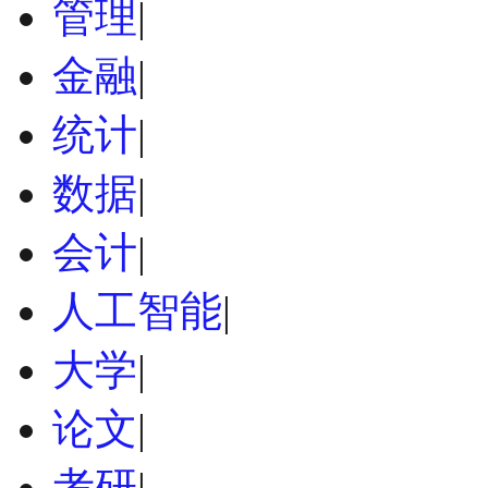
管理
|
金融
|
统计
|
数据
|
会计
|
人工智能
|
大学
|
论文
|
考研
|