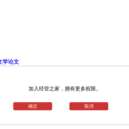
文学论文
毕业论文范文
加入经管之家，拥有更多权限。
毕业论文范文
确定
取消
，创建办园新特色_学前教育毕业论文