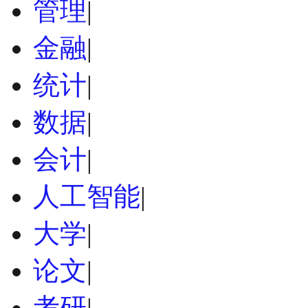
管理
|
金融
|
统计
|
数据
|
会计
|
人工智能
|
大学
|
论文
|
考研
|