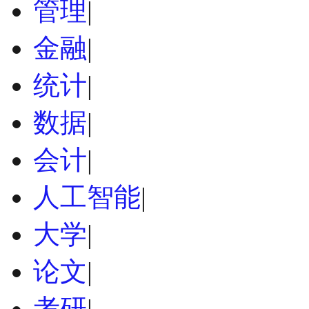
管理
|
金融
|
统计
|
数据
|
会计
|
人工智能
|
大学
|
论文
|
考研
|