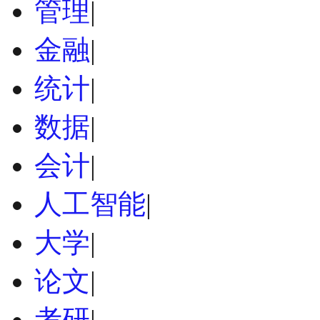
管理
|
金融
|
统计
|
数据
|
会计
|
人工智能
|
大学
|
论文
|
考研
|