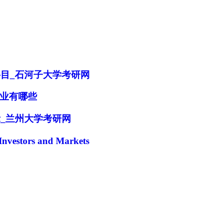
科目_石河子大学考研网
业有哪些
示_兰州大学考研网
加入经管之家，拥有更多权限。
ors and Markets
确定
取消