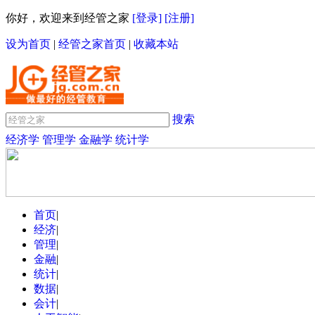
你好，欢迎来到经管之家
[登录]
[注册]
设为首页
|
经管之家首页
|
收藏本站
搜索
经济学
管理学
金融学
统计学
首页
|
经济
|
管理
|
金融
|
统计
|
数据
|
会计
|