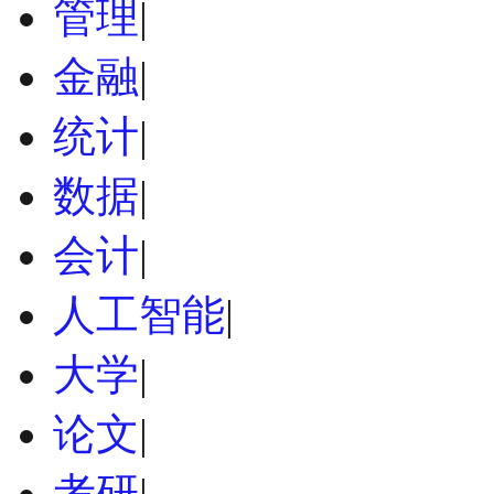
管理
|
金融
|
统计
|
数据
|
会计
|
人工智能
|
大学
|
论文
|
考研
|