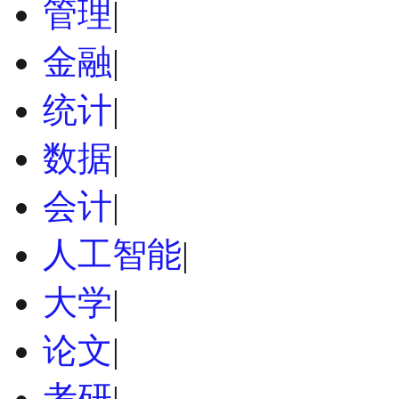
管理
|
金融
|
统计
|
数据
|
会计
|
人工智能
|
大学
|
论文
|
考研
|