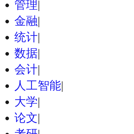
管理
|
金融
|
统计
|
数据
|
会计
|
人工智能
|
大学
|
论文
|
考研
|