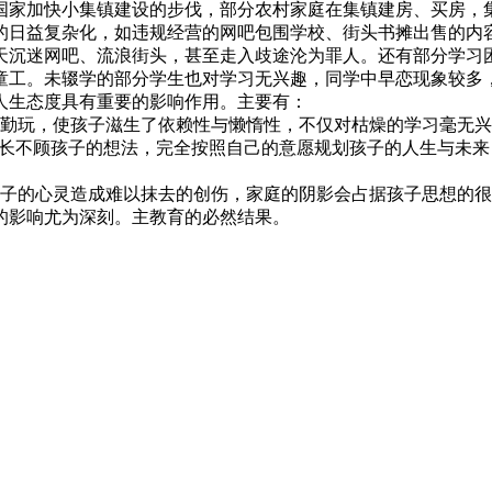
国家加快小集镇建设的步伐，部分农村家庭在集镇建房、买房，
的日益复杂化，如违规经营的网吧包围学校、街头书摊出售的内
天沉迷网吧、流浪街头，甚至走入歧途沦为罪人。还有部分学习
童工。未辍学的部分学生也对学习无兴趣，同学中早恋现象较多
人生态度具有重要的影响作用。主要有：
学勤玩，使孩子滋生了依赖性与懒惰性，不仅对枯燥的学习毫无
家长不顾孩子的想法，完全按照自己的意愿规划孩子的人生与未
孩子的心灵造成难以抹去的创伤，家庭的阴影会占据孩子思想的
的影响尤为深刻。主教育的必然结果。