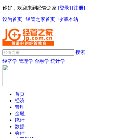
你好，欢迎来到经管之家
[登录]
[注册]
设为首页
|
经管之家首页
|
收藏本站
搜索
经济学
管理学
金融学
统计学
首页
|
经济
|
管理
|
金融
|
统计
|
数据
|
会计
|