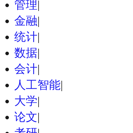
管理
|
金融
|
统计
|
数据
|
会计
|
人工智能
|
大学
|
论文
|
考研
|