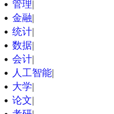
管理
|
金融
|
统计
|
数据
|
会计
|
人工智能
|
大学
|
论文
|
考研
|