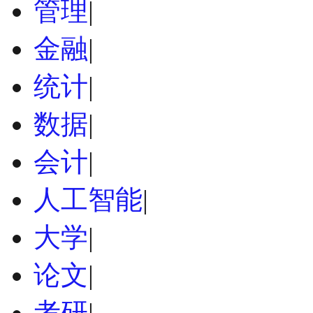
管理
|
金融
|
统计
|
数据
|
会计
|
人工智能
|
大学
|
论文
|
考研
|