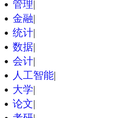
管理
|
金融
|
统计
|
数据
|
会计
|
人工智能
|
大学
|
论文
|
考研
|