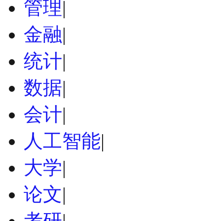
管理
|
金融
|
统计
|
数据
|
会计
|
人工智能
|
大学
|
论文
|
考研
|