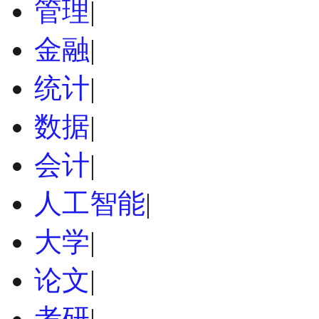
管理
|
金融
|
统计
|
数据
|
会计
|
人工智能
|
大学
|
论文
|
考研
|