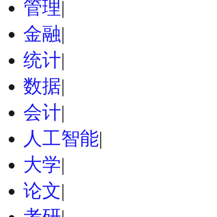
管理
|
金融
|
统计
|
数据
|
会计
|
人工智能
|
大学
|
论文
|
考研
|