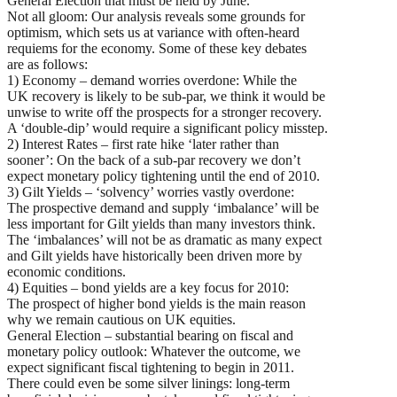
General Election that must be held by June.
Not all gloom: Our analysis reveals some grounds for
optimism, which sets us at variance with often-heard
requiems for the economy. Some of these key debates
are as follows:
1) Economy – demand worries overdone: While the
UK recovery is likely to be sub-par, we think it would be
unwise to write off the prospects for a stronger recovery.
A ‘double-dip’ would require a significant policy misstep.
2) Interest Rates – first rate hike ‘later rather than
sooner’: On the back of a sub-par recovery we don’t
expect monetary policy tightening until the end of 2010.
3) Gilt Yields – ‘solvency’ worries vastly overdone:
The prospective demand and supply ‘imbalance’ will be
less important for Gilt yields than many investors think.
The ‘imbalances’ will not be as dramatic as many expect
and Gilt yields have historically been driven more by
economic conditions.
4) Equities – bond yields are a key focus for 2010:
The prospect of higher bond yields is the main reason
why we remain cautious on UK equities.
General Election – substantial bearing on fiscal and
monetary policy outlook: Whatever the outcome, we
expect significant fiscal tightening to begin in 2011.
There could even be some silver linings: long-term