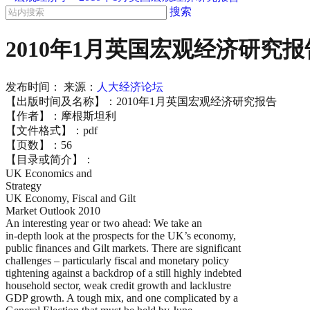
搜索
2010年1月英国宏观经济研究报
发布时间：
来源：
人大经济论坛
【出版时间及名称】：2010年1月英国宏观经济研究报告
【作者】：摩根斯坦利
【文件格式】：pdf
【页数】：56
【目录或简介】：
UK Economics and
Strategy
UK Economy, Fiscal and Gilt
Market Outlook 2010
An interesting year or two ahead: We take an
in-depth look at the prospects for the UK’s economy,
public finances and Gilt markets. There are significant
challenges – particularly fiscal and monetary policy
tightening against a backdrop of a still highly indebted
household sector, weak credit growth and lacklustre
GDP growth. A tough mix, and one complicated by a