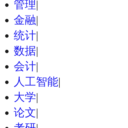
管理
|
金融
|
统计
|
数据
|
会计
|
人工智能
|
大学
|
论文
|
考研
|