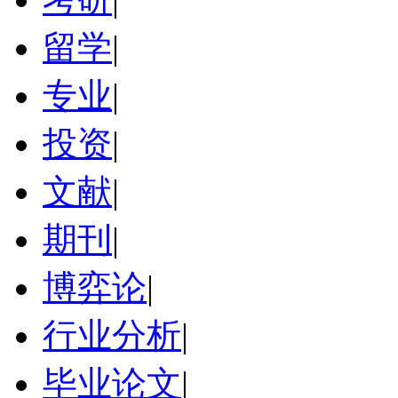
留学
|
专业
|
投资
|
文献
|
期刊
|
博弈论
|
行业分析
|
毕业论文
|