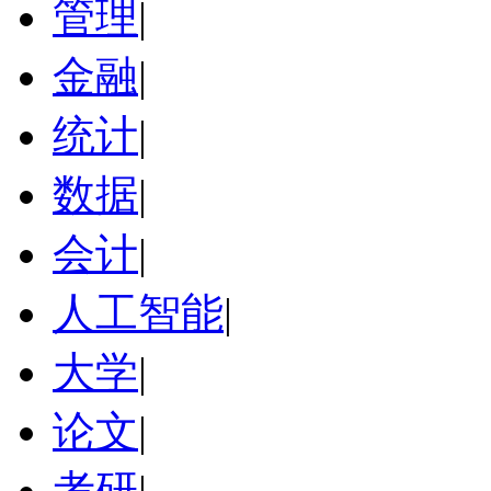
管理
|
金融
|
统计
|
数据
|
会计
|
人工智能
|
大学
|
论文
|
考研
|